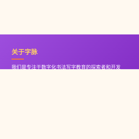
关于字脉
我们是专注于数字化书法写字教育的探索者和开发
者，专注为书法写字机构或学校提供和打造全体系
的、高效的、实用的 解决方案。
联系我们
电话: 135-2852-8668
邮箱: zi-mai@qq.com
地址: 中国.粤港澳大湾区